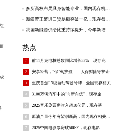
月
1
多所高校布局具身智能专业，国内现存机器人
日
在
新疆帝王蟹进口贸易额突破一亿，现存蟹相关
印
红
度
我国新能源供给比重持续提升，今年新增绿色
推
出
V27
而
热点
前11月充电桩总数同比增长52%，现存充
1
安享经营，“保”驾护航——人保财险守护企
2
成
重庆首颁L3级自动驾驶号牌，全国现存相关
3
3100万辆汽车中的“向新向优”，现存企
4
2025音乐剧票房收入超18亿元，现存演
5
务
原油产量今年有望创新高，国内现存相关企业
6
2025中国电影票房破500亿，现存电影
7