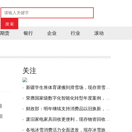
期货
银行
企业
行业
滚动
关注
新疆学生将体育课搬到滑雪场，现存滑雪相关
荣膺国家级数字化智能化转型年度案例，紫燕
推
财政部：明年继续支持消费品以旧换新，现存
vivo
新
将
废旧家电家具回收更便利，现存物资回收相关
于
3
各地冰雪消费活力全面迸发，现存冰雪旅游相