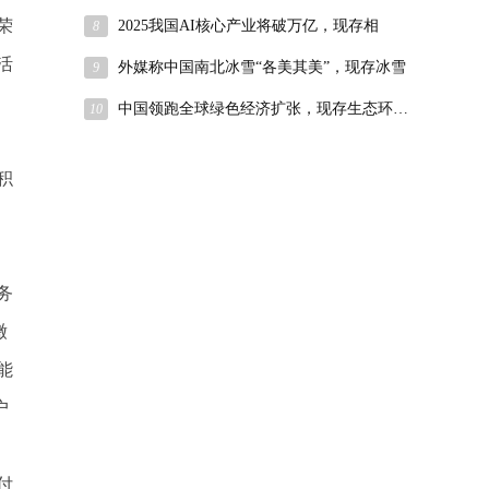
荣
2025我国AI核心产业将破万亿，现存相
8
活
外媒称中国南北冰雪“各美其美”，现存冰雪
9
中国领跑全球绿色经济扩张，现存生态环保相
10
积
务
缴
能
户
付